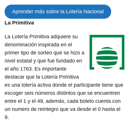
Aprender más sobre la Lotería Nacional
La Primitiva
La Lotería Primitiva adquiere su
denominación inspirada en el
primer tipo de sorteo que se hizo a
nivel estatal y que fue fundado en
el año 1763. Es importante
destacar que la Lotería Primitiva
es una lotería activa donde el participante tiene que
escoger seis números distintos que se encuentren
entre el 1 y el 49, además, cada boleto cuenta con
un numero de reintegro que va desde el 0 hasta el
9.