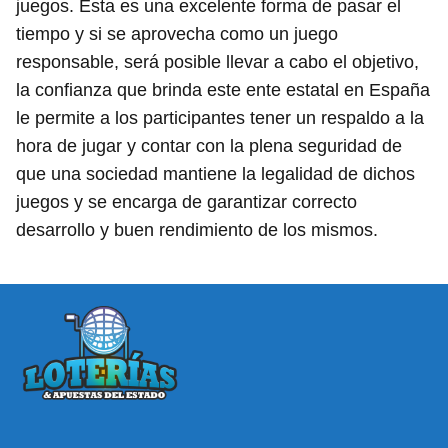
juegos. Esta es una excelente forma de pasar el
tiempo y si se aprovecha como un juego
responsable, será posible llevar a cabo el objetivo,
la confianza que brinda este ente estatal en España
le permite a los participantes tener un respaldo a la
hora de jugar y contar con la plena seguridad de
que una sociedad mantiene la legalidad de dichos
juegos y se encarga de garantizar correcto
desarrollo y buen rendimiento de los mismos.