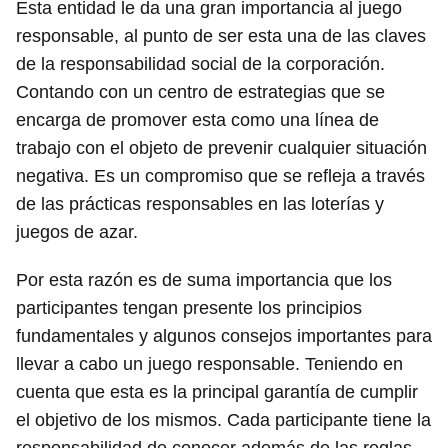
Esta entidad le da una gran importancia al juego
responsable, al punto de ser esta una de las claves
de la responsabilidad social de la corporación.
Contando con un centro de estrategias que se
encarga de promover esta como una línea de
trabajo con el objeto de prevenir cualquier situación
negativa. Es un compromiso que se refleja a través
de las prácticas responsables en las loterías y
juegos de azar.
Por esta razón es de suma importancia que los
participantes tengan presente los principios
fundamentales y algunos consejos importantes para
llevar a cabo un juego responsable. Teniendo en
cuenta que esta es la principal garantía de cumplir
el objetivo de los mismos. Cada participante tiene la
responsabilidad de conocer además de las reglas