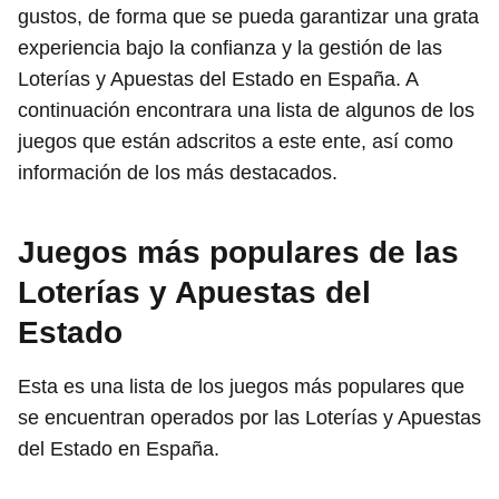
gustos, de forma que se pueda garantizar una grata
experiencia bajo la confianza y la gestión de las
Loterías y Apuestas del Estado en España. A
continuación encontrara una lista de algunos de los
juegos que están adscritos a este ente, así como
información de los más destacados.
Juegos más populares de las
Loterías y Apuestas del
Estado
Esta es una lista de los juegos más populares que
se encuentran operados por las Loterías y Apuestas
del Estado en España.