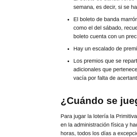
semana, es decir, si se ha
El boleto de banda marrón
como el del sábado, recuer
boleto cuenta con un prec
Hay un escalado de premio
Los premios que se repart
adicionales que pertenec
vacía por falta de acertan
¿Cuándo se jueg
Para jugar la lotería la Primiti
en la administración física y h
horas, todos los días a excepci