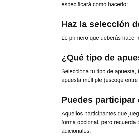
especificará como hacerlo:
Haz la selección d
Lo primero que deberás hacer es
¿Qué tipo de apue
Selecciona tu tipo de apuesta, 
apuesta múltiple (escoge entre 
Puedes participar 
Aquellos participantes que jueg
forma opcional, pero recuerda q
adicionales.