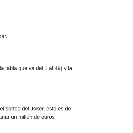
par.
 tabla que va del 1 al 49) y la
l sorteo del Joker, esto es de
ganar un millón de euros