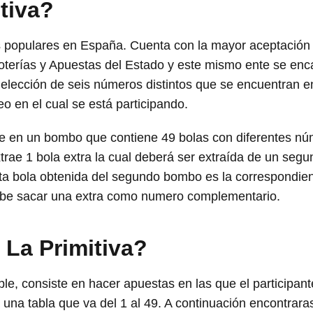
tiva?
s populares en España. Cuenta con la mayor aceptación 
 Loterías y Apuestas del Estado y este mismo ente se en
a elección de seis números distintos que se encuentran e
o en el cual se está participando.
iste en un bombo que contiene 49 bolas con diferentes n
xtrae 1 bola extra la cual deberá ser extraída de un se
ta bola obtenida del segundo bombo es la correspondient
ebe sacar una extra como numero complementario.
La Primitiva?
ple, consiste en hacer apuestas en las que el participan
na tabla que va del 1 al 49. A continuación encontrara