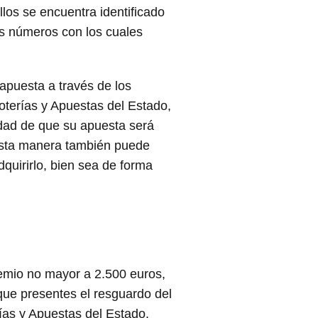
los se encuentra identificado
los números con los cuales
 apuesta a través de los
Loterías y Apuestas del Estado,
idad de que su apuesta será
esta manera también puede
quirirlo, bien sea de forma
premio no mayor a 2.500 euros,
 que presentes el resguardo del
ías y Apuestas del Estado.