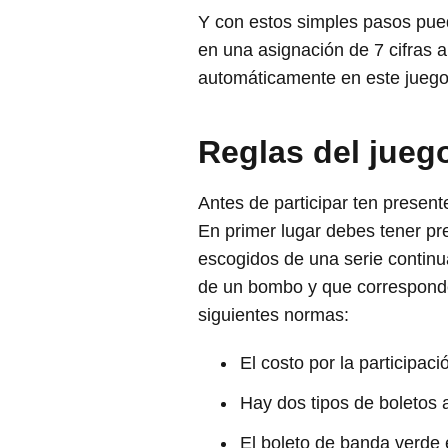
Y con estos simples pasos pued
en una asignación de 7 cifras a
automáticamente en este juego
Reglas del jueg
Antes de participar ten present
En primer lugar debes tener pre
escogidos de una serie continu
de un bombo y que corresponde a
siguientes normas:
El costo por la participac
Hay dos tipos de boletos
El boleto de banda verde e