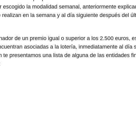
r escogido la modalidad semanal, anteriormente explica
e realizan en la semana y al día siguiente después del ú
ganador de un premio igual o superior a los 2.500 euros, e
cuentran asociadas a la lotería, inmediatamente al día s
ón te presentamos una lista de alguna de las entidades fi
: