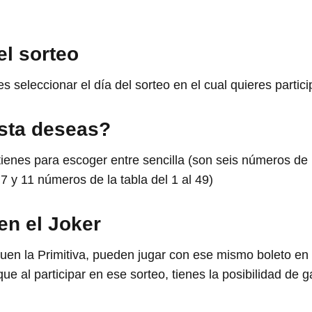
el sorteo
 seleccionar el día del sorteo en el cual quieres partici
sta deseas?
tienes para escoger entre sencilla (son seis números de la
7 y 11 números de la tabla del 1 al 49)
en el Joker
uen la Primitiva, pueden jugar con ese mismo boleto en e
ue al participar en ese sorteo, tienes la posibilidad de 