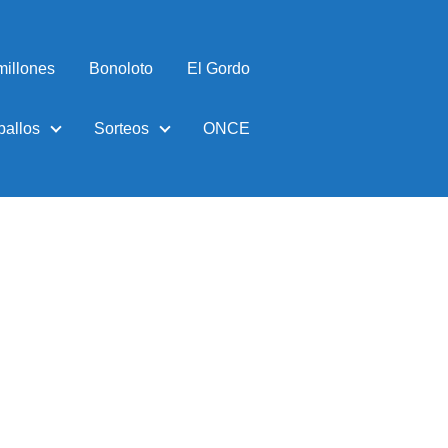
millones
Bonoloto
El Gordo
allos
Sorteos
ONCE