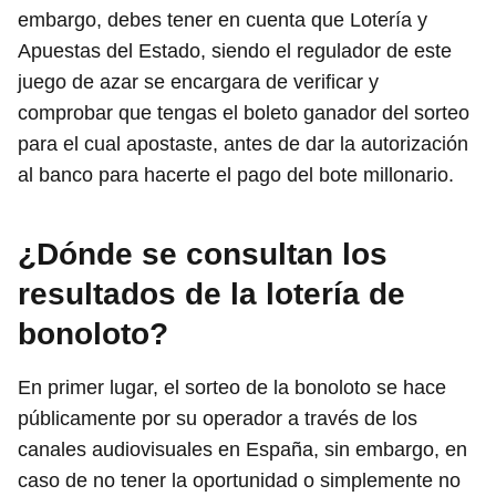
embargo, debes tener en cuenta que Lotería y
Apuestas del Estado, siendo el regulador de este
juego de azar se encargara de verificar y
comprobar que tengas el boleto ganador del sorteo
para el cual apostaste, antes de dar la autorización
al banco para hacerte el pago del bote millonario.
¿Dónde se consultan los
resultados de la lotería de
bonoloto?
En primer lugar, el sorteo de la bonoloto se hace
públicamente por su operador a través de los
canales audiovisuales en España, sin embargo, en
caso de no tener la oportunidad o simplemente no