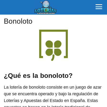
Bonoloto
¿Qué es la bonoloto?
La lotería de bonoloto consiste en un juego de azar
que se encuentra operado y bajo la regulación de
Loterías y Apuestas del Estado en España. Estas