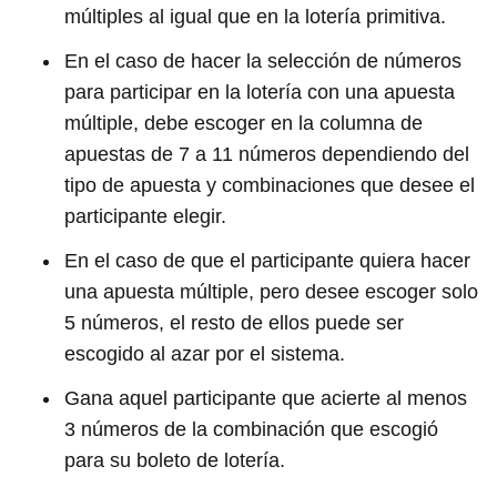
múltiples al igual que en la lotería primitiva.
En el caso de hacer la selección de números
para participar en la lotería con una apuesta
múltiple, debe escoger en la columna de
apuestas de 7 a 11 números dependiendo del
tipo de apuesta y combinaciones que desee el
participante elegir.
En el caso de que el participante quiera hacer
una apuesta múltiple, pero desee escoger solo
5 números, el resto de ellos puede ser
escogido al azar por el sistema.
Gana aquel participante que acierte al menos
3 números de la combinación que escogió
para su boleto de lotería.