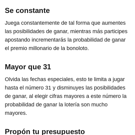
Se constante
Juega constantemente de tal forma que aumentes
las posibilidades de ganar, mientras más participes
apostando incrementarás la probabilidad de ganar
el premio millonario de la bonoloto.
Mayor que 31
Olvida las fechas especiales, esto te limita a jugar
hasta el número 31 y disminuyes las posibilidades
de ganar, al elegir cifras mayores a este número la
probabilidad de ganar la lotería son mucho
mayores.
Propón tu presupuesto