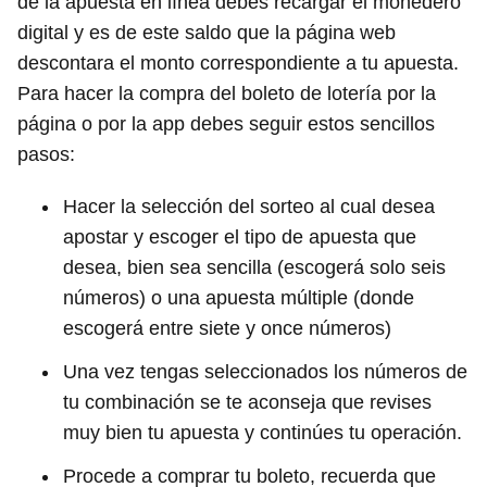
de la apuesta en línea debes recargar el monedero
digital y es de este saldo que la página web
descontara el monto correspondiente a tu apuesta.
Para hacer la compra del boleto de lotería por la
página o por la app debes seguir estos sencillos
pasos:
Hacer la selección del sorteo al cual desea
apostar y escoger el tipo de apuesta que
desea, bien sea sencilla (escogerá solo seis
números) o una apuesta múltiple (donde
escogerá entre siete y once números)
Una vez tengas seleccionados los números de
tu combinación se te aconseja que revises
muy bien tu apuesta y continúes tu operación.
Procede a comprar tu boleto, recuerda que