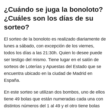
¿Cuándo se juga la bonoloto?
¿Cuáles son los días de su
sorteo?
El sorteo de la bonoloto es realizado diariamente de
lunes a sábado, con excepción de los viernes,
todos los días a las 21:30h. Quien lo desee puede
ser testigo del mismo. Tiene lugar en el salón de
sorteos de Loterías y Apuestas del Estado que se
encuentra ubicado en la ciudad de Madrid en
España.
En este sorteo se utilizan dos bombos, uno de ellos
tiene 49 bolas que están numeradas cada una con
distintos números del 1 al 49 y el otro tiene bolas