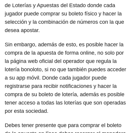
de Loterías y Apuestas del Estado donde cada
jugador puede comprar su boleto físico y hacer la
selección y la combinación de números con la que
desea apostar.
Sin embargo, además de esto, es posible hacer la
compra de la apuesta de forma online, no solo por
la página web oficial del operador que regula la
lotería bonoloto, si no que también puedes acceder
a su app móvil. Donde cada jugador puede
registrarse para recibir notificaciones y hacer la
compra de su boleto de lotería, además es posible
tener acceso a todas las loterías que son operadas
por esta sociedad.
Debes tener presente que para comprar el boleto