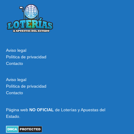
Aviso legal
Política de privacidad
Contacto
Aviso legal
Política de privacidad
Contacto
Página web
NO OFICIAL
de Loterías y Apuestas del
Estado.